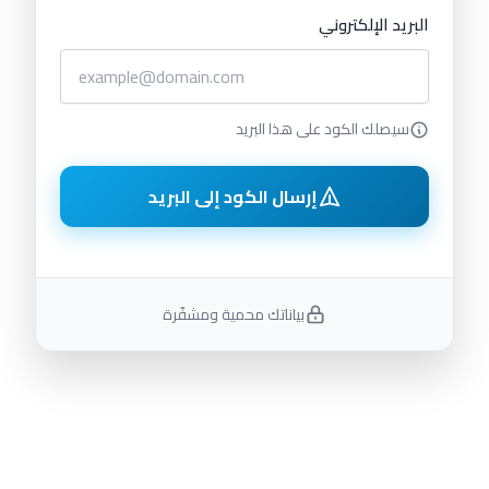
البريد الإلكتروني
تسجيل الدخول
cart
سيصلك الكود على هذا البريد
إرسال الكود إلى البريد
بياناتك محمية ومشفّرة