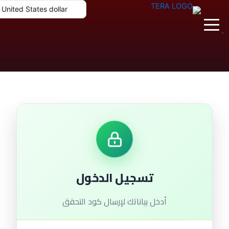
خطي
United States dollar
لى
لمحتوى
`
الرئيسية
باقات هولك
تطبيقات تيرا
تسجيل الدخول
تجربة الاشتراك
أدخل بياناتك لإرسال كود التحقق
جدول المباريات